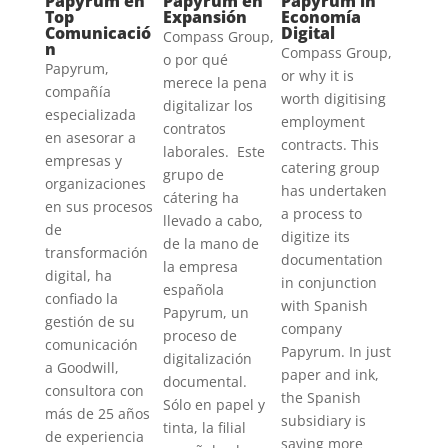
Papyrum en
Papyrum en
Papyrum in
Top
Expansión
Economía
Comunicació
Digital
Compass Group,
n
Compass Group,
o por qué
Papyrum,
or why it is
merece la pena
compañía
worth digitising
digitalizar los
especializada
employment
contratos
en asesorar a
contracts. This
laborales. Este
empresas y
catering group
grupo de
organizaciones
has undertaken
cátering ha
en sus procesos
a process to
llevado a cabo,
de
digitize its
de la mano de
transformación
documentation
la empresa
digital, ha
in conjunction
española
confiado la
with Spanish
Papyrum, un
gestión de su
company
proceso de
comunicación
Papyrum. In just
digitalización
a Goodwill,
paper and ink,
documental.
consultora con
the Spanish
Sólo en papel y
más de 25 años
subsidiary is
tinta, la filial
de experiencia
saving more