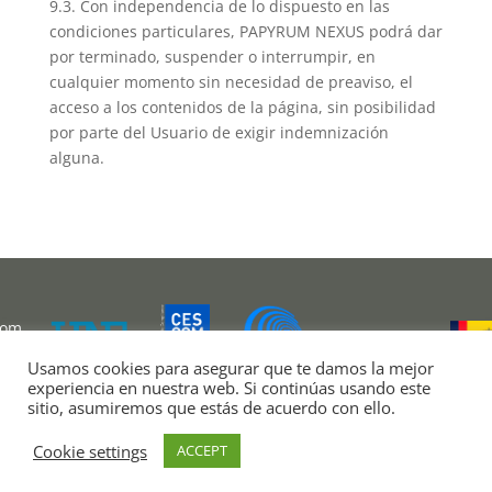
9.3. Con independencia de lo dispuesto en las
condiciones particulares, PAPYRUM NEXUS podrá dar
por terminado, suspender o interrumpir, en
cualquier momento sin necesidad de preaviso, el
acceso a los contenidos de la página, sin posibilidad
por parte del Usuario de exigir indemnización
alguna.
com
Usamos cookies para asegurar que te damos la mejor
experiencia en nuestra web. Si continúas usando este
sitio, asumiremos que estás de acuerdo con ello.
Cookie settings
ACCEPT
Copyright © Papyrum 2026 ·
Legal notice
·
Cookies
policy
·
Privacy policy


